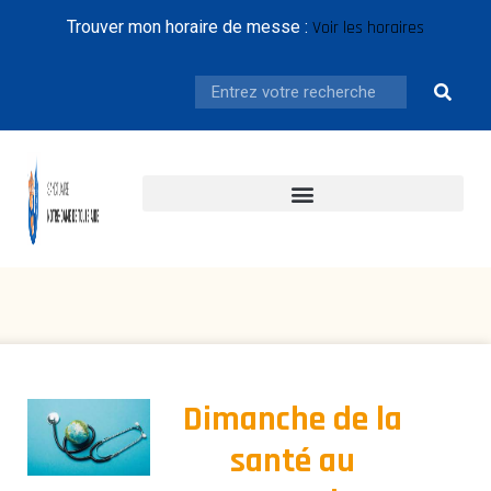
Trouver mon horaire de messe :
Voir les horaires
ACTUALITÉS ET ÉVÈNEMENTS
INFORMATIONS PRATIQUES
À VOIR AUTOUR DE QUERRIEN
VOS BESOINS, NOS SERVICES
Dimanche de la
santé au