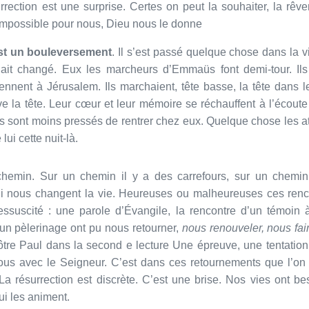
urrection est une surprise. Certes on peut la souhaiter, la rêv
impossible pour nous, Dieu nous le donne
est un bouleversement
. Il s’est passé quelque chose dans la v
 ait changé. Eux les marcheurs d’Emmaüs font demi-tour. Ils
iennent à Jérusalem. Ils marchaient, tête basse, la tête dans le
ève la tête. Leur cœur et leur mémoire se réchauffent à l’écout
 Ils sont moins pressés de rentrer chez eux. Quelque chose les a
lui cette nuit-là.
hemin. Sur un chemin il y a des carrefours, sur un chemin 
i nous changent la vie. Heureuses ou malheureuses ces renc
essuscité : une parole d’Évangile, la rencontre d’un témoin 
 un pèlerinage ont pu nous retourner,
nous renouveler, nous fa
ôtre Paul dans la second e lecture Une épreuve, une tentatio
us avec le Seigneur. C’est dans ces retournements que l’on r
f. La résurrection est discrète. C’est une brise. Nos vies ont 
ui les animent.