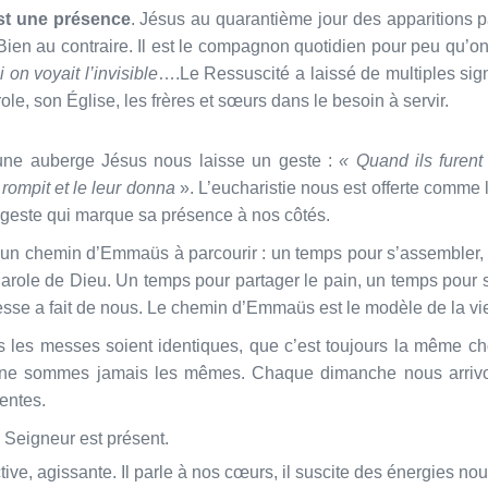
est une présence
. Jésus au quarantième jour des apparitions pa
Bien au contraire. Il est le compagnon quotidien pour peu qu’on
on voyait l’invisible
….Le Ressuscité a laissé de multiples sig
le, son Église, les frères et sœurs dans le besoin à servir.
t une auberge Jésus nous laisse un geste :
« Quand ils furent à
 rompit et le leur donna
». L’eucharistie nous est offerte comme l
e geste qui marque sa présence à nos côtés.
chemin d’Emmaüs à parcourir : un temps pour s’assembler, s’ac
role de Dieu. Un temps pour partager le pain, un temps pour se
messe a fait de nous. Le chemin d’Emmaüs est le modèle de la vi
 les messes soient identiques, que c’est toujours la même 
s ne sommes jamais les mêmes. Chaque dimanche nous arrivo
rentes.
Seigneur est présent.
ive, agissante. Il parle à nos cœurs, il suscite des énergies no