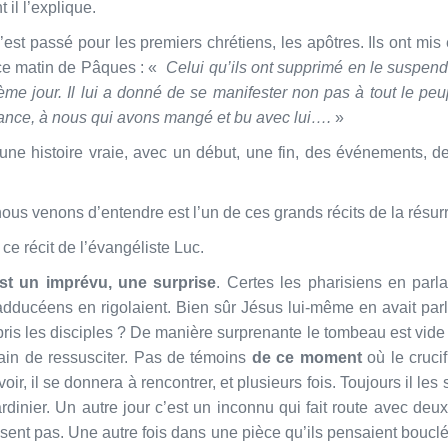
il l’explique.
st passé pour les premiers chrétiens, les apôtres. Ils ont mis 
e ce matin de Pâques : «
Celui qu’ils ont supprimé en le suspend
sième jour. Il lui a donné de se manifester non pas à tout le p
vance, à nous qui avons mangé et bu avec lui….
»
t une histoire vraie, avec un début, une fin, des événements
us venons d’entendre est l’un de ces grands récits de la résur
 ce récit de l’évangéliste Luc.
est un imprévu, une surprise
. Certes les pharisiens en parl
adducéens en rigolaient. Bien sûr Jésus lui-même en avait parlé
ris les disciples ? De manière surprenante le tombeau est vide !
rain de ressusciter. Pas de témoins
de ce moment
où le crucif
 voir, il se donnera à rencontrer, et plusieurs fois. Toujours il les
ardinier. Un autre jour c’est un inconnu qui fait route avec de
sent pas. Une autre fois dans une pièce qu’ils pensaient bouclée,