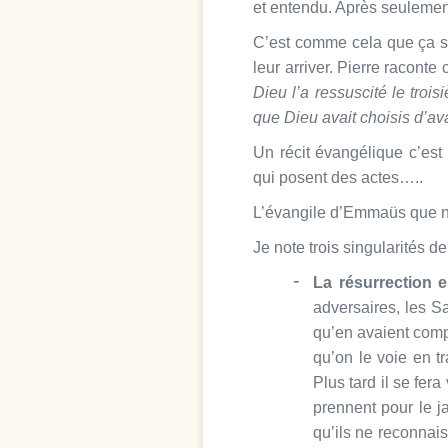
et entendu. Après seulement 
C’est comme cela que ça s’e
leur arriver. Pierre racont
Dieu l’a ressuscité le troi
que Dieu avait choisis d’a
Un récit évangélique c’es
qui posent des actes…..
L’évangile d’Emmaüs que no
Je note trois singularités de
La résurrection 
adversaires, les S
qu’en avaient comp
qu’on le voie en t
Plus tard il se fera
prennent pour le j
qu’ils ne reconnais