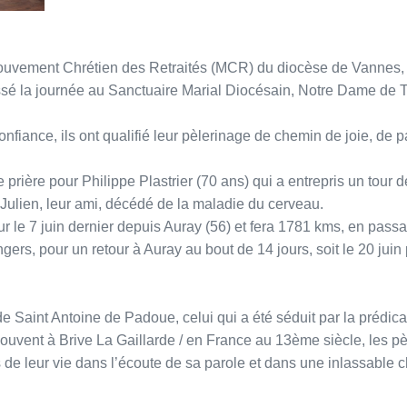
Mouvement Chrétien des Retraités (MCR) du diocèse de Vannes
assé la journée au Sanctuaire Marial Diocésain, Notre Dame de T
nfiance, ils ont qualifié leur pèlerinage de chemin de joie, de p
 prière pour Philippe Plastrier (70 ans) qui a entrepris un tour 
Julien, leur ami, décédé de la maladie du cerveau.
 le 7 juin dernier depuis Auray (56) et fera 1781 kms, en passan
ers, pour un retour à Auray au bout de 14 jours, soit le 20 juin 
 de Saint Antoine de Padoue, celui qui a été séduit par la prédic
couvent à Brive La Gaillarde / en France au 13ème siècle, les 
 de leur vie dans l’écoute de sa parole et dans une inlassable c